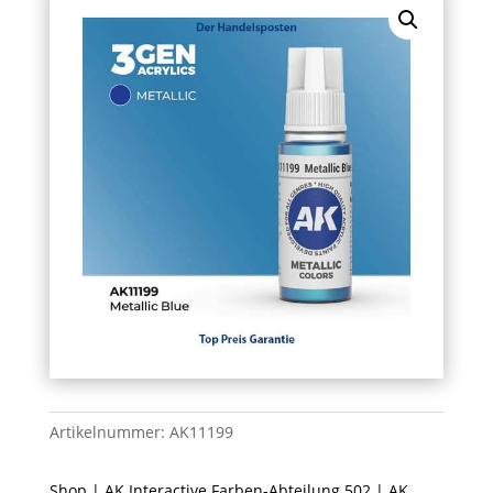
Artikelnummer:
AK11199
Shop
|
AK Interactive Farben-Abteilung 502
|
AK