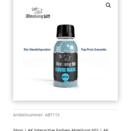
Artikelnummer:
ABT115
Shop
|
AK Interactive Farben-Abteilung 502
|
AK