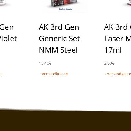
 Gen
AK 3rd Gen
AK 3rd
Violet
Generic Set
Laser 
NMM Steel
17ml
15,40
€
2,60
€
en
+
Versandkosten
+
Versandkost