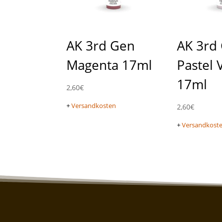
AK 3rd Gen
AK 3rd
Magenta 17ml
Pastel 
17ml
2,60
€
+
Versandkosten
2,60
€
+
Versandkost