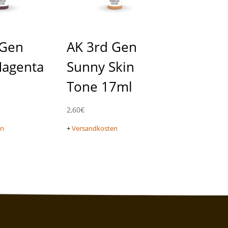
 Gen
AK 3rd Gen
Magenta
Sunny Skin
Tone 17ml
2,60
€
en
+
Versandkosten