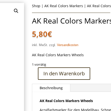
Shop
|
AK Real Colors Markers
| AK Real Color
AK Real Colors Marker
5,80
€
inkl. MwSt. zzgl.
Versandkosten
AK Real Colors Markers Wheels
1 vorrätig
In den Warenkorb
AK
Real
Colors
Beschreibung
Markers
Wheels
AK Real Colors Markers Wheels
Menge
Acrylfarbmarker für den Modellbau. Schne