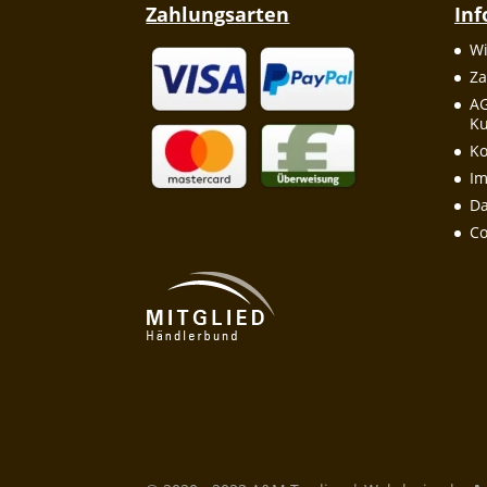
Zahlungsarten
In
Wi
Za
A
Ku
Ko
I
Da
Co