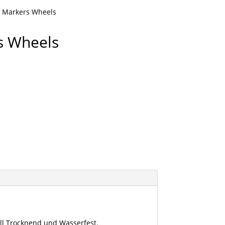
s Markers Wheels
s Wheels
ll Trocknend und Wasserfest.