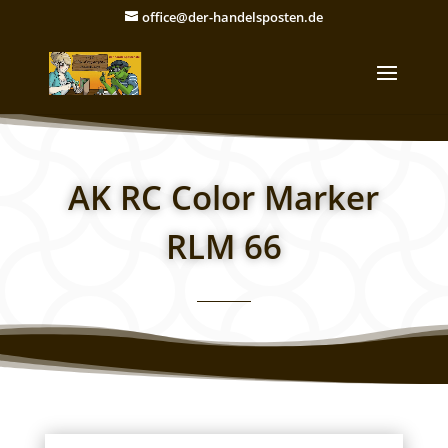
office@der-handelsposten.de
AK RC Color Marker
RLM 66