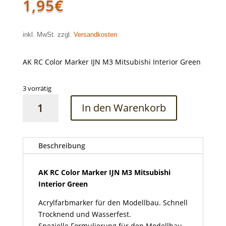
1,95
€
inkl. MwSt. zzgl.
Versandkosten
AK RC Color Marker IJN M3 Mitsubishi Interior Green
3 vorrätig
AK
In den Warenkorb
RC
Color
Marker
IJN
Beschreibung
M3
Mitsubishi
AK RC Color Marker IJN M3 Mitsubishi
Interior
Interior Green
Green
Acrylfarbmarker für den Modellbau. Schnell
Menge
Trocknend und Wasserfest.
Spezielle Formulierung für den Modellbau.