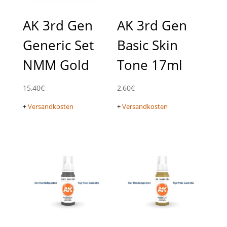
AK 3rd Gen
AK 3rd Gen
Generic Set
Basic Skin
NMM Gold
Tone 17ml
15,40
€
2,60
€
+
Versandkosten
+
Versandkosten